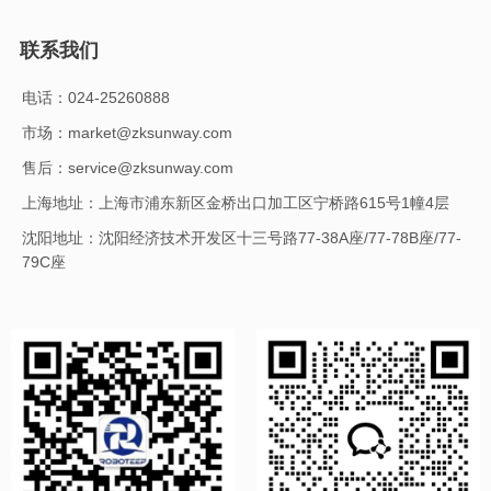
联系我们
电话：024-25260888
市场：market@zksunway.com
售后：service@zksunway.com
上海地址：上海市浦东新区金桥出口加工区宁桥路615号1幢4层
沈阳地址：沈阳经济技术开发区十三号路77-38A座/77-78B座/77-
79C座