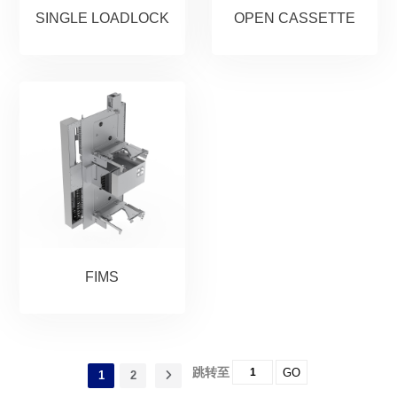
SINGLE LOADLOCK
OPEN CASSETTE
FIMS
跳转至
GO
1
2