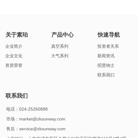
关于素珀
产品中心
快速导航
企业简介
真空系列
投资者关系
企业文化
大气系列
新闻资讯
资质荣誉
招贤纳士
联系我们
联系我们
电话：024-25260888
市场：market@zksunway.com
售后：service@zksunway.com